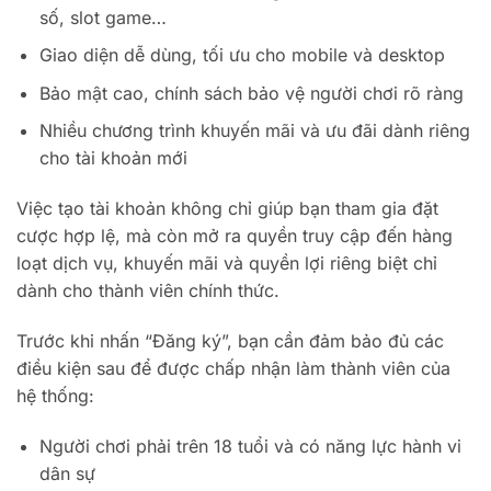
số, slot game…
Giao diện dễ dùng, tối ưu cho mobile và desktop
Bảo mật cao, chính sách bảo vệ người chơi rõ ràng
Nhiều chương trình khuyến mãi và ưu đãi dành riêng
cho tài khoản mới
Việc tạo tài khoản không chỉ giúp bạn tham gia đặt
cược hợp lệ, mà còn mở ra quyền truy cập đến hàng
loạt dịch vụ, khuyến mãi và quyền lợi riêng biệt chỉ
dành cho thành viên chính thức.
Trước khi nhấn “Đăng ký”, bạn cần đảm bảo đủ các
điều kiện sau để được chấp nhận làm thành viên của
hệ thống:
Người chơi phải trên 18 tuổi và có năng lực hành vi
dân sự