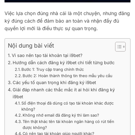
Việc lựa chọn đúng nhà cái là một chuyện, nhưng đăng
ký đúng cách để đảm bảo an toàn và nhận đầy đủ
quyền lợi mới là điều thực sự quan trọng.
Nội dung bài viết
Vì sao nên tạo tài khoản tại i9bet?
Hướng dẫn cách đăng ký i9bet chi tiết từng bước
Bước 1: Truy cập trang chính thức
Bước 2: Hoàn thành thông tin theo mẫu yêu cầu
Các yếu tố quan trọng khi đăng ký i9bet
Giải đáp nhanh các thắc mắc ít ai hỏi khi đăng ký
i9bet
Số điện thoại đã dùng có tạo tài khoản khác được
không?
Không nhớ email đã đăng ký thì làm sao?
Tên thật khác tên tài khoản ngân hàng có rút tiền
được không?
Có nên tạo tài khoản giúp người khác?